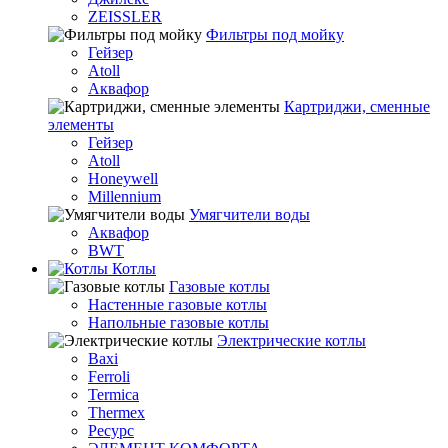
ZEISSLER
Фильтры под мойку
Гейзер
Atoll
Аквафор
Картриджи, сменные
элементы
Гейзер
Atoll
Honeywell
Millennium
Умягчители воды
Аквафор
BWT
Котлы
Гaзовые котлы
Настенные газовые котлы
Напольные газовые котлы
Электрические котлы
Baxi
Ferroli
Termica
Thermex
Ресурс