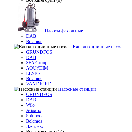
Все категории (8)
Насосы фекальные
DAB
Belamos
Канализационные насосы
GRUNDFOS
DAB
SFA Group
AQUATIM
ELSEN
Belamos
VANDJORD
Насосные станции
GRUNDFOS
DAB
Wilo
Aquario
Shinhoo
Belamos
Джилекс
Все категории (14)