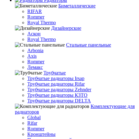
Радиаторы
Биметаллические
RIFAR
Rommer
Royal Thermo
Дизайнерские
Аскон
Royal Thermo
Стальные панельные
Arbonia
Axis
Rommer
Лемакс
Трубчатые
Трубчатые радиаторы Irsap
Трубчатые радиаторы Rifar
Трубчатые радиаторы Zehnder
Трубчатые радиаторы КЗТО
Трубчатые радиаторы DELTA
Комплектующие для
радиаторов
Global
Rifar
Rommer
Кронштейны