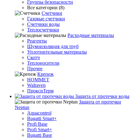
Группы безопасности
Все категории (8)
Счетчики
Газовые счетчики
Счетчики воды
Теплосчетчики
Расходные материалы
Реагенты
Шумоизоляция для труб
Уплотнительные материалы
Скотч
Теплоносители
Прочее
Крепеж
HOMMET
Walraven
ПроксиТерм
Защита от протечки воды
Защита от протечки
Neptun
Aquacontrol
Bugatti Smart+
Profi Base
Profi Smart+
Bugatti Base