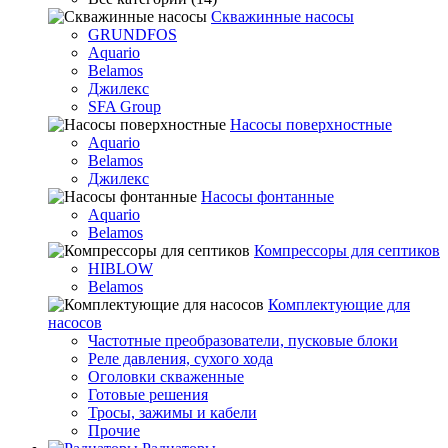
Скважинные насосы
GRUNDFOS
Aquario
Belamos
Джилекс
SFA Group
Насосы поверхностные
Aquario
Belamos
Джилекс
Насосы фонтанные
Aquario
Belamos
Компрессоры для септиков
HIBLOW
Belamos
Комплектующие для
насосов
Частотные преобразователи, пусковые блоки
Реле давления, сухого хода
Оголовки скваженные
Готовые решения
Тросы, зажимы и кабели
Прочие