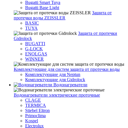
Bugatti Smart Tuya
Bugatti Base Light
Защита от
протечки воды ZEISSLER
BASIC
TUYA
Защита от протечки
Gidrolock
BUGATTI
G-LOCK
ENOLGAS
WINNER
Комплектующие для систем защита от протечки воды
Комплектующие для Neptun
Комплектующие для Gidrolock
Водонагреватели
Водонагреватeли электрические проточные
CLAGE
TERMICA
Stiebel Eltron
Primoclima
Kospel
Electrolux