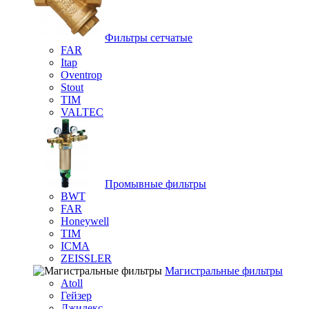
Фильтры сетчатые
FAR
Itap
Oventrop
Stout
TIM
VALTEC
Промывные фильтры
BWT
FAR
Honeywell
TIM
ICMA
ZEISSLER
Магистральные фильтры
Atoll
Гейзер
Джилекс