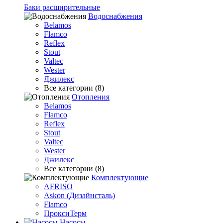
Баки расширительные
Водоснабжения
Belamos
Flamco
Reflex
Stout
Valtec
Wester
Джилекс
Все категории (8)
Отопления
Belamos
Flamco
Reflex
Stout
Valtec
Wester
Джилекс
Все категории (8)
Комплектующие
AFRISO
Askon (Дизайнсталь)
Flamco
ПроксиТерм
Насосы