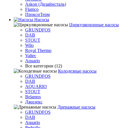
Askon (Дизайнсталь)
Flamco
ПроксиТерм
Насосы
Циркуляционные насосы
GRUNDFOS
DAB
STOUT
Wilo
Royal Thermo
Valtec
Aquario
Все категории (12)
Колодезные насосы
GRUNDFOS
DAB
AQUARIO
STOUT
Belamos
Джилекс
Дренажные насосы
GRUNDFOS
DAB
Aquario
Pedrollo