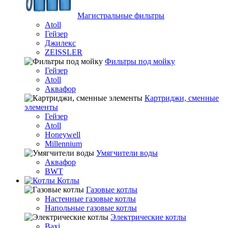
Магистральные фильтры
Atoll
Гейзер
Джилекс
ZEISSLER
Фильтры под мойку
Гейзер
Atoll
Аквафор
Картриджи, сменные
элементы
Гейзер
Atoll
Honeywell
Millennium
Умягчители воды
Аквафор
BWT
Котлы
Гaзовые котлы
Настенные газовые котлы
Напольные газовые котлы
Электрические котлы
Baxi