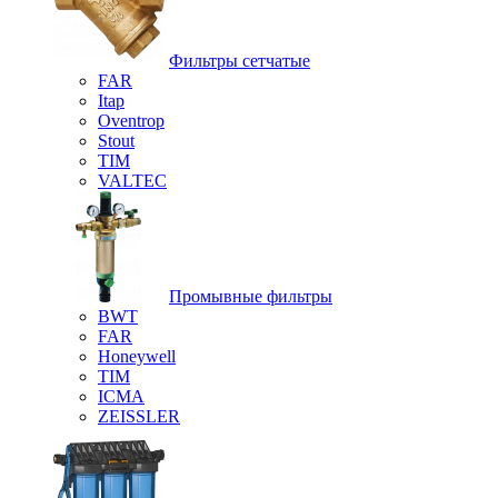
Фильтры сетчатые
FAR
Itap
Oventrop
Stout
TIM
VALTEC
Промывные фильтры
BWT
FAR
Honeywell
TIM
ICMA
ZEISSLER