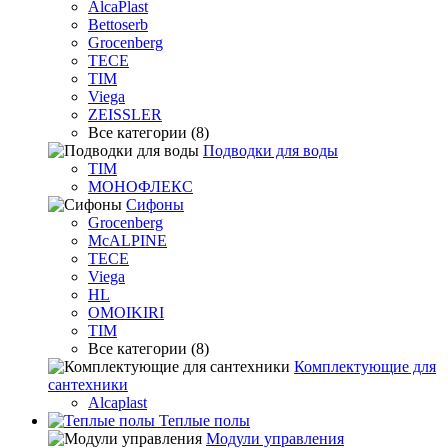
AlcaPlast
Bettoserb
Grocenberg
TECE
TIM
Viega
ZEISSLER
Все категории (8)
Подводки для воды
TIM
МОНОФЛЕКС
Сифоны
Grocenberg
McALPINE
TECE
Viega
HL
OMOIKIRI
TIM
Все категории (8)
Комплектующие для
сантехники
Alcaplast
Теплые полы
Модули управления