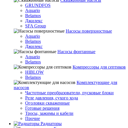
Скважинные насосы
GRUNDFOS
Aquario
Belamos
Джилекс
SFA Group
Насосы поверхностные
Aquario
Belamos
Джилекс
Насосы фонтанные
Aquario
Belamos
Компрессоры для септиков
HIBLOW
Belamos
Комплектующие для
насосов
Частотные преобразователи, пусковые блоки
Реле давления, сухого хода
Оголовки скваженные
Готовые решения
Тросы, зажимы и кабели
Прочие
Радиаторы