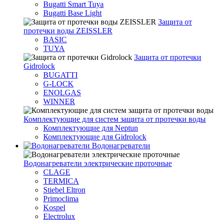
Bugatti Smart Tuya
Bugatti Base Light
Защита от
протечки воды ZEISSLER
BASIC
TUYA
Защита от протечки
Gidrolock
BUGATTI
G-LOCK
ENOLGAS
WINNER
Комплектующие для систем защита от протечки воды
Комплектующие для Neptun
Комплектующие для Gidrolock
Водонагреватели
Водонагреватeли электрические проточные
CLAGE
TERMICA
Stiebel Eltron
Primoclima
Kospel
Electrolux