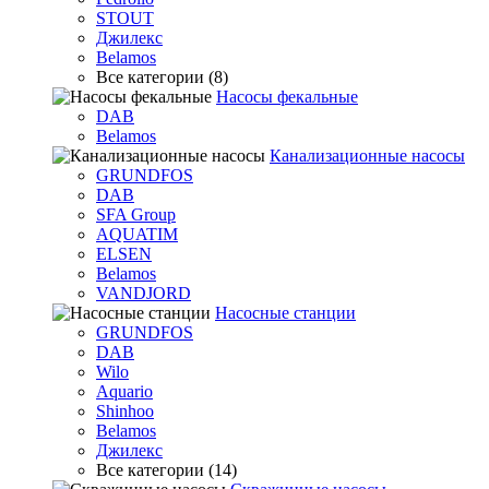
STOUT
Джилекс
Belamos
Все категории (8)
Насосы фекальные
DAB
Belamos
Канализационные насосы
GRUNDFOS
DAB
SFA Group
AQUATIM
ELSEN
Belamos
VANDJORD
Насосные станции
GRUNDFOS
DAB
Wilo
Aquario
Shinhoo
Belamos
Джилекс
Все категории (14)