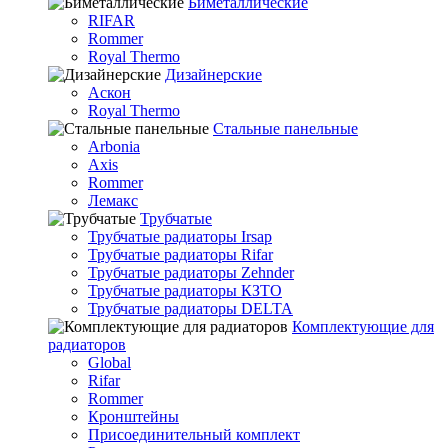
Биметаллические
RIFAR
Rommer
Royal Thermo
Дизайнерские
Аскон
Royal Thermo
Стальные панельные
Arbonia
Axis
Rommer
Лемакс
Трубчатые
Трубчатые радиаторы Irsap
Трубчатые радиаторы Rifar
Трубчатые радиаторы Zehnder
Трубчатые радиаторы КЗТО
Трубчатые радиаторы DELTA
Комплектующие для
радиаторов
Global
Rifar
Rommer
Кронштейны
Присоединительный комплект