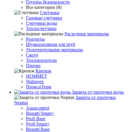
Группы безопасности
Все категории (8)
Счетчики
Газовые счетчики
Счетчики воды
Теплосчетчики
Расходные материалы
Реагенты
Шумоизоляция для труб
Уплотнительные материалы
Скотч
Теплоносители
Прочее
Крепеж
HOMMET
Walraven
ПроксиТерм
Защита от протечки воды
Защита от протечки
Neptun
Aquacontrol
Bugatti Smart+
Profi Base
Profi Smart+
Bugatti Base