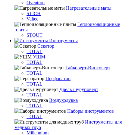
Oventrop
Нагревательные маты
STICH
Valtec
Теплоизоляционные
плиты
STOUT
Инструменты
Секатор
TOTAL
УШМ
TOTAL
Гайковерт-Винтоверт
TOTAL
Перфоратор
TOTAL
Дрель-шуруповерт
TOTAL
Воздуходувка
TOTAL
Наборы инструментов
TOTAL
Инструменты для
медных труб
Millennium