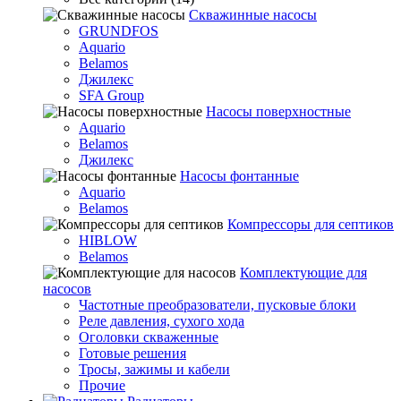
Скважинные насосы
GRUNDFOS
Aquario
Belamos
Джилекс
SFA Group
Насосы поверхностные
Aquario
Belamos
Джилекс
Насосы фонтанные
Aquario
Belamos
Компрессоры для септиков
HIBLOW
Belamos
Комплектующие для
насосов
Частотные преобразователи, пусковые блоки
Реле давления, сухого хода
Оголовки скваженные
Готовые решения
Тросы, зажимы и кабели
Прочие