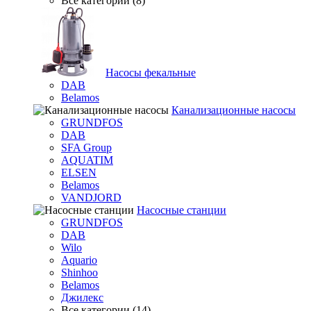
Все категории (8)
Насосы фекальные
DAB
Belamos
Канализационные насосы
GRUNDFOS
DAB
SFA Group
AQUATIM
ELSEN
Belamos
VANDJORD
Насосные станции
GRUNDFOS
DAB
Wilo
Aquario
Shinhoo
Belamos
Джилекс
Все категории (14)