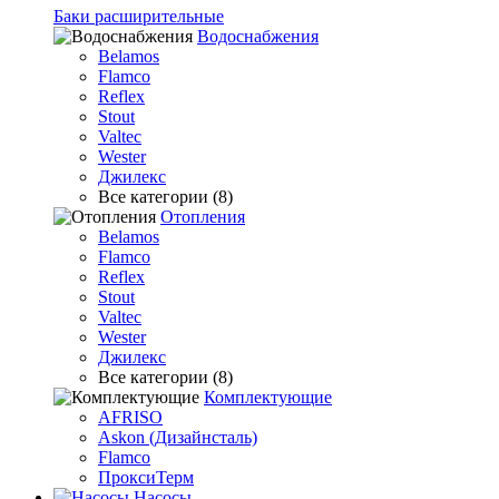
Баки расширительные
Водоснабжения
Belamos
Flamco
Reflex
Stout
Valtec
Wester
Джилекс
Все категории (8)
Отопления
Belamos
Flamco
Reflex
Stout
Valtec
Wester
Джилекс
Все категории (8)
Комплектующие
AFRISO
Askon (Дизайнсталь)
Flamco
ПроксиТерм
Насосы