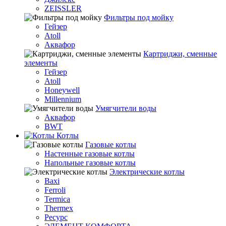
ZEISSLER
Фильтры под мойку
Гейзер
Atoll
Аквафор
Картриджи, сменные
элементы
Гейзер
Atoll
Honeywell
Millennium
Умягчители воды
Аквафор
BWT
Котлы
Гaзовые котлы
Настенные газовые котлы
Напольные газовые котлы
Электрические котлы
Baxi
Ferroli
Termica
Thermex
Ресурс