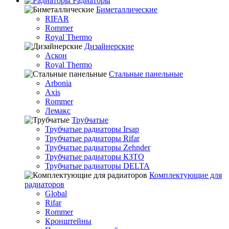
Радиаторы
Биметаллические
RIFAR
Rommer
Royal Thermo
Дизайнерские
Аскон
Royal Thermo
Стальные панельные
Arbonia
Axis
Rommer
Лемакс
Трубчатые
Трубчатые радиаторы Irsap
Трубчатые радиаторы Rifar
Трубчатые радиаторы Zehnder
Трубчатые радиаторы КЗТО
Трубчатые радиаторы DELTA
Комплектующие для
радиаторов
Global
Rifar
Rommer
Кронштейны