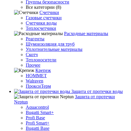
Группы безопасности
Все категории (8)
Счетчики
Газовые счетчики
Счетчики воды
Теплосчетчики
Расходные материалы
Реагенты
Шумоизоляция для труб
Уплотнительные материалы
Скотч
Теплоносители
Прочее
Крепеж
HOMMET
Walraven
ПроксиТерм
Защита от протечки воды
Защита от протечки
Neptun
Aquacontrol
Bugatti Smart+
Profi Base
Profi Smart+
Bugatti Base