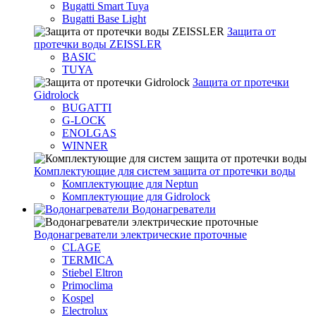
Bugatti Smart Tuya
Bugatti Base Light
Защита от
протечки воды ZEISSLER
BASIC
TUYA
Защита от протечки
Gidrolock
BUGATTI
G-LOCK
ENOLGAS
WINNER
Комплектующие для систем защита от протечки воды
Комплектующие для Neptun
Комплектующие для Gidrolock
Водонагреватели
Водонагреватeли электрические проточные
CLAGE
TERMICA
Stiebel Eltron
Primoclima
Kospel
Electrolux