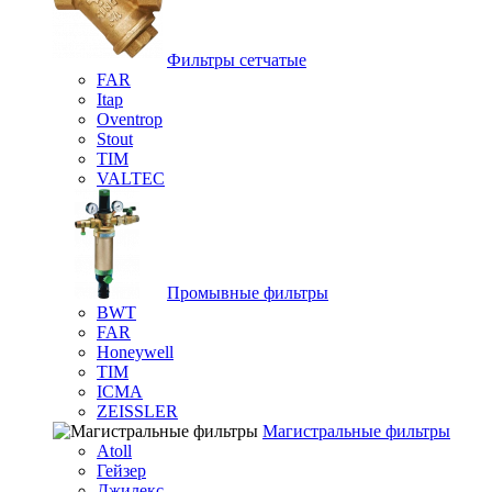
Фильтры сетчатые
FAR
Itap
Oventrop
Stout
TIM
VALTEC
Промывные фильтры
BWT
FAR
Honeywell
TIM
ICMA
ZEISSLER
Магистральные фильтры
Atoll
Гейзер
Джилекс