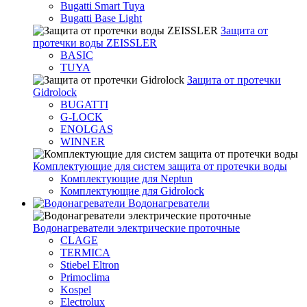
Bugatti Smart Tuya
Bugatti Base Light
Защита от
протечки воды ZEISSLER
BASIC
TUYA
Защита от протечки
Gidrolock
BUGATTI
G-LOCK
ENOLGAS
WINNER
Комплектующие для систем защита от протечки воды
Комплектующие для Neptun
Комплектующие для Gidrolock
Водонагреватели
Водонагреватeли электрические проточные
CLAGE
TERMICA
Stiebel Eltron
Primoclima
Kospel
Electrolux