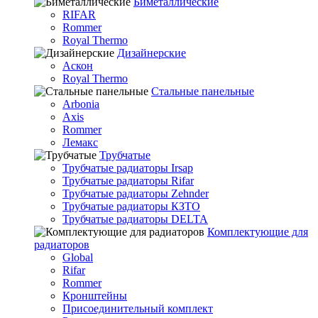
Биметаллические
RIFAR
Rommer
Royal Thermo
Дизайнерские
Аскон
Royal Thermo
Стальные панельные
Arbonia
Axis
Rommer
Лемакс
Трубчатые
Трубчатые радиаторы Irsap
Трубчатые радиаторы Rifar
Трубчатые радиаторы Zehnder
Трубчатые радиаторы КЗТО
Трубчатые радиаторы DELTA
Комплектующие для
радиаторов
Global
Rifar
Rommer
Кронштейны
Присоединительный комплект