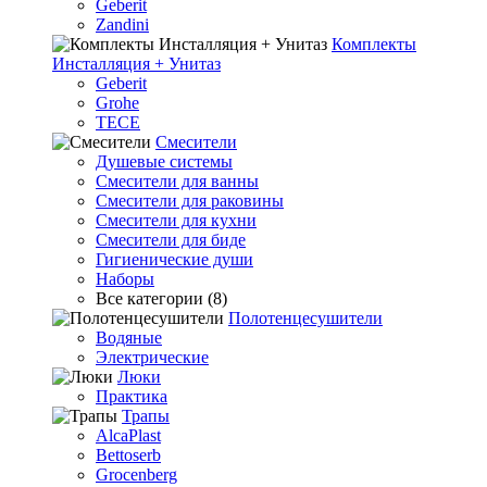
Geberit
Zandini
Комплекты
Инсталляция + Унитаз
Geberit
Grohe
TECE
Смесители
Душевые системы
Смесители для ванны
Смесители для раковины
Смесители для кухни
Смесители для биде
Гигиенические души
Наборы
Все категории (8)
Полотенцесушители
Водяные
Электрические
Люки
Практика
Трапы
AlcaPlast
Bettoserb
Grocenberg