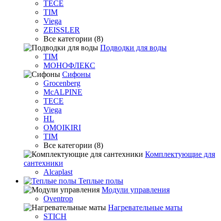
TECE
TIM
Viega
ZEISSLER
Все категории (8)
Подводки для воды
TIM
МОНОФЛЕКС
Сифоны
Grocenberg
McALPINE
TECE
Viega
HL
OMOIKIRI
TIM
Все категории (8)
Комплектующие для
сантехники
Alcaplast
Теплые полы
Модули управления
Oventrop
Нагревательные маты
STICH