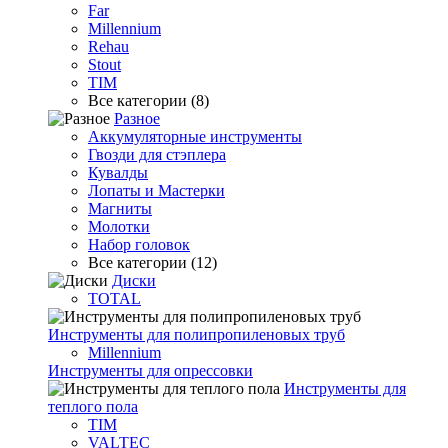
Far
Millennium
Rehau
Stout
TIM
Все категории (8)
Разное
Аккумуляторные инструменты
Гвозди для стэплера
Кувалды
Лопаты и Мастерки
Магниты
Молотки
Набор головок
Все категории (12)
Диски
TOTAL
Инструменты для полипропиленовых труб
Millennium
Инструменты для опрессовки
Инструменты для
теплого пола
TIM
VALTEC