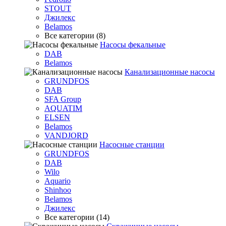
STOUT
Джилекс
Belamos
Все категории (8)
Насосы фекальные
DAB
Belamos
Канализационные насосы
GRUNDFOS
DAB
SFA Group
AQUATIM
ELSEN
Belamos
VANDJORD
Насосные станции
GRUNDFOS
DAB
Wilo
Aquario
Shinhoo
Belamos
Джилекс
Все категории (14)