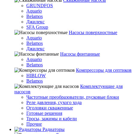
Скважинные насосы
GRUNDFOS
Aquario
Belamos
Джилекс
SFA Group
Насосы поверхностные
Aquario
Belamos
Джилекс
Насосы фонтанные
Aquario
Belamos
Компрессоры для септиков
HIBLOW
Belamos
Комплектующие для
насосов
Частотные преобразователи, пусковые блоки
Реле давления, сухого хода
Оголовки скваженные
Готовые решения
Тросы, зажимы и кабели
Прочие
Радиаторы