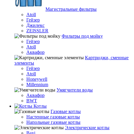
Магистральные фильтры
Atoll
Гейзер
Джилекс
ZEISSLER
Фильтры под мойку
Гейзер
Atoll
Аквафор
Картриджи, сменные
элементы
Гейзер
Atoll
Honeywell
Millennium
Умягчители воды
Аквафор
BWT
Котлы
Гaзовые котлы
Настенные газовые котлы
Напольные газовые котлы
Электрические котлы
Baxi