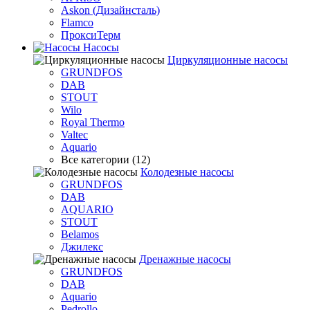
Askon (Дизайнсталь)
Flamco
ПроксиТерм
Насосы
Циркуляционные насосы
GRUNDFOS
DAB
STOUT
Wilo
Royal Thermo
Valtec
Aquario
Все категории (12)
Колодезные насосы
GRUNDFOS
DAB
AQUARIO
STOUT
Belamos
Джилекс
Дренажные насосы
GRUNDFOS
DAB
Aquario
Pedrollo