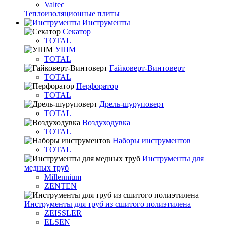
Valtec
Теплоизоляционные плиты
Инструменты
Секатор
TOTAL
УШМ
TOTAL
Гайковерт-Винтоверт
TOTAL
Перфоратор
TOTAL
Дрель-шуруповерт
TOTAL
Воздуходувка
TOTAL
Наборы инструментов
TOTAL
Инструменты для
медных труб
Millennium
ZENTEN
Инструменты для труб из сшитого полиэтилена
ZEISSLER
ELSEN