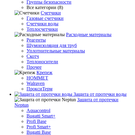
Группы безопасности
Все категории (8)
Счетчики
Газовые счетчики
Счетчики воды
Теплосчетчики
Расходные материалы
Реагенты
Шумоизоляция для труб
Уплотнительные материалы
Скотч
Теплоносители
Прочее
Крепеж
HOMMET
Walraven
ПроксиТерм
Защита от протечки воды
Защита от протечки
Neptun
Aquacontrol
Bugatti Smart+
Profi Base
Profi Smart+
Bugatti Base