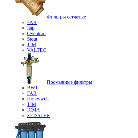
Фильтры сетчатые
FAR
Itap
Oventrop
Stout
TIM
VALTEC
Промывные фильтры
BWT
FAR
Honeywell
TIM
ICMA
ZEISSLER